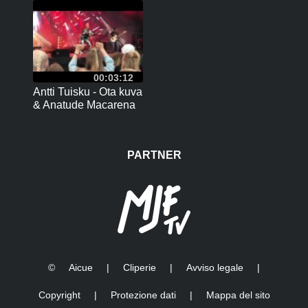
00:03:12
Antti Tuisku - Ota kuva
& Anatude Macarena
@ Saaristo Open,
Kaarina 10.6.2017
PARTNER
©
Aicue
|
Cliperie
|
Avviso legale
|
Copyright
|
Protezione dati
|
Mappa del sito