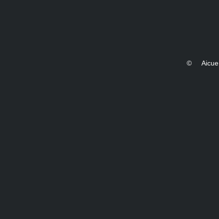
©
Aicue